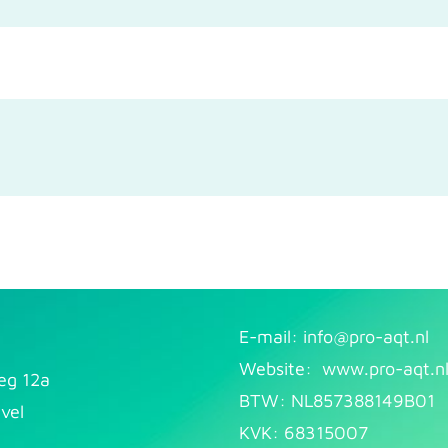
E-mail: info@pr​
o-aqt.nl
Website:
www.pro-aqt.n
eg 12a
BTW: NL857388149B01
vel
KVK: 68315007