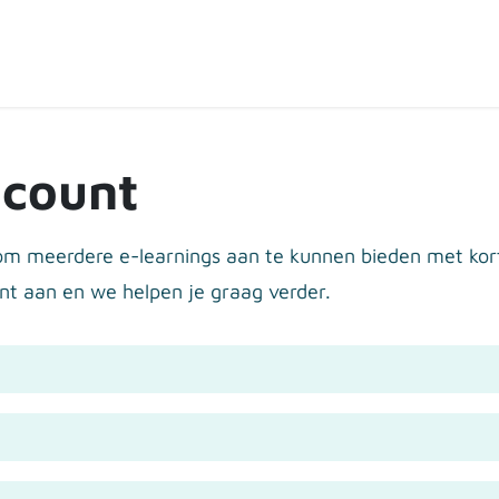
ten
Over de shop
Contact
Expertpartners
ccount
k om meerdere e-learnings aan te kunnen bieden met k
nt aan en we helpen je graag verder.