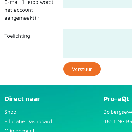
E-mail (Hierop wordt
het account
aangemaakt)
*
Toelichting
Verstuur
Direct naar
Pro-aQt
S​hop
Bolbergsew
Educatie Dashboard
4854 NG Ba
Mijn account