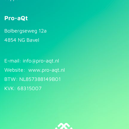
Pro-aQt
Bolbergseweg 12a
4854 NG Bavel
E-mail: info@pr​
o-aqt.nl
Website:
www.pro-aqt.nl
BTW: NL857388149B01
KVK: 68315007