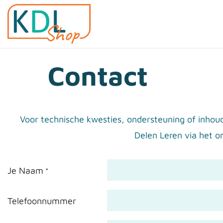
Overslaan naar inhoud
Home
Shop
Evenemen
Contact
Voor technische kwesties, ondersteuning of inhou
Delen Leren via het o
Je Naam
*
Telefoonnummer