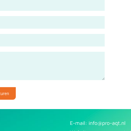
turen
E-mail: info@pr​
o-aqt.nl