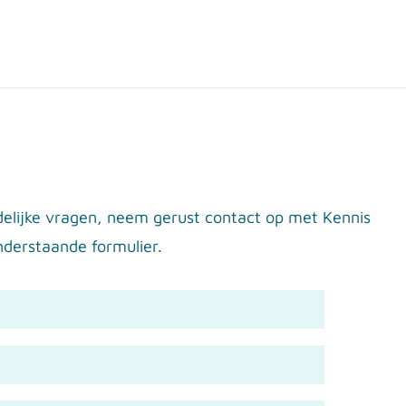
ten
Over de shop
Contact
Expertpartners
delijke vragen, neem
gerust contact op met Kennis
nderstaande formulier.