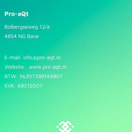
Pro-aQt
Bolbergseweg 12/a
4854 NG Bave
E-mail: info@pr​
o-aqt.nl
Website:
www.pro-aqt.nl
BTW: NL857388149B01
KVK: 68315007