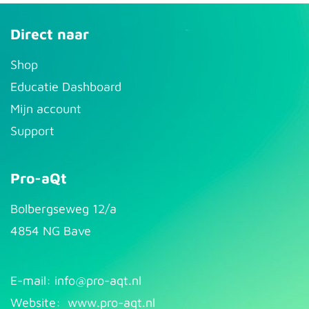
Direct naar
S​hop
Educatie Dashboard
Mijn account
Support
Pro-aQt
Bolbergseweg 12/a
4854 NG Bave
E-mail: info@pr​
o-aqt.nl
Website:
www.pro-aqt.nl