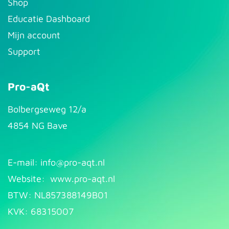
S​hop
Educatie Dashboard
Mijn account
Support
Pro-aQt
Bolbergseweg 12/a
4854 NG Bave
E-mail: info@pr​
o-aqt.nl
Website:
www.pro-aqt.nl
BTW: NL857388149B01
KVK: 68315007