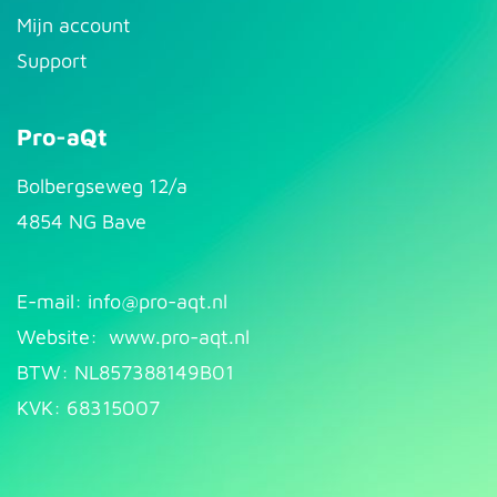
Mijn account
Support
Pro-aQt
Bolbergseweg 12/a
4854 NG Bave
E-mail: info@pr​
o-aqt.nl
Website:
www.pro-aqt.nl
BTW: NL857388149B01
KVK: 68315007