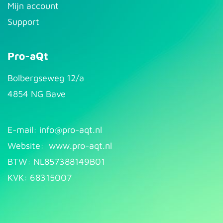
Mijn account
Support
Pro-aQt
Bolbergseweg 12/a
4854 NG Bave
E-mail: info@pr​
o-aqt.nl
Website:
www.pro-aqt.nl
BTW: NL857388149B01
KVK: 68315007