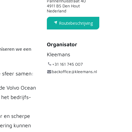
Pannenhuisstraat 40
4911 BS Den Hout
Nederland
Routebeschrijving
Organisator
aniseren we een
Kleemans
+31 161 745 007
backoffice@kleemans.nl
ke sfeer samen:
de Volvo Ocean
het bedrijfs-
or en scherpe
sering kunnen