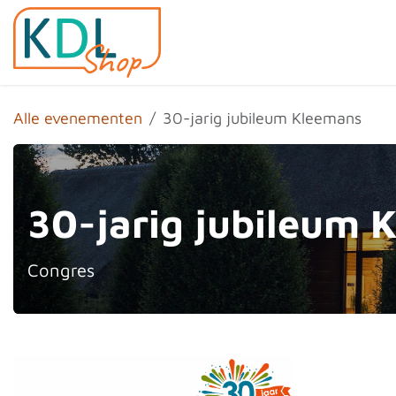
Overslaan naar inhoud
Home
Shop
Evenemen
Alle evenementen
30-jarig jubileum Kleemans
30-jarig jubileum 
Congres