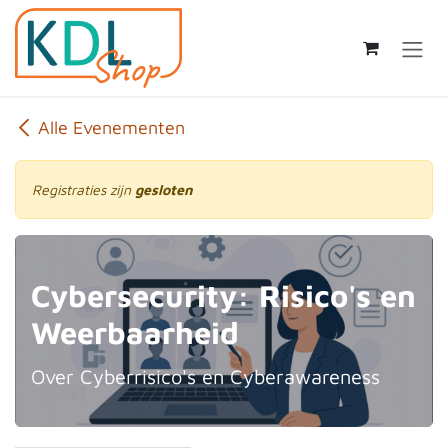
Overslaan naar inhoud
Alle Evenementen
Registraties zijn
gesloten
Cybersecurity: Risico's en
Weerbaarheid
Over Cyberrisico's en Cyberawareness