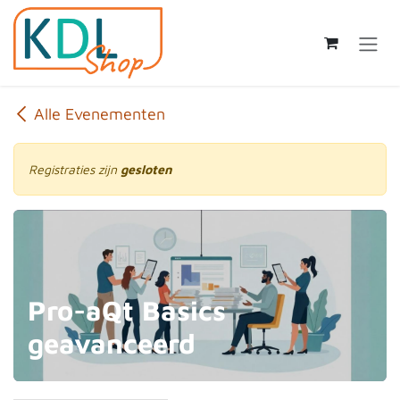
Overslaan naar inhoud
Alle Evenementen
Registraties zijn
gesloten
Pro-aQt Basics
geavanceerd