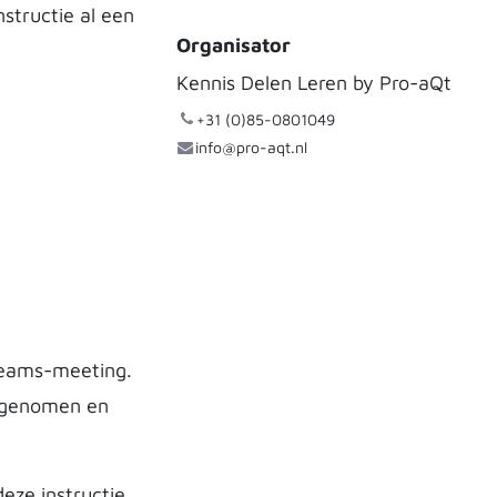
nstructie al een
Organisator
Kennis Delen Leren by Pro-aQt
+31 (0)85-0801049
info@pro-aqt.nl
Teams-meeting.
opgenomen en
eze instructie