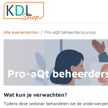
Overslaan naar inhoud
Home
Shop
Evenemen
Alle evenementen
Pro-aQt beheerderscursus
Pro-aQt beheerder
Wat kun je verwachten?
Tijdens deze webinar behandelen we de onderwerpen