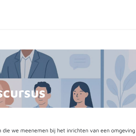
ten
Over de shop
Contact
Expertpartners
scursus
 die we meenemen bij het inrichten van een omgevin