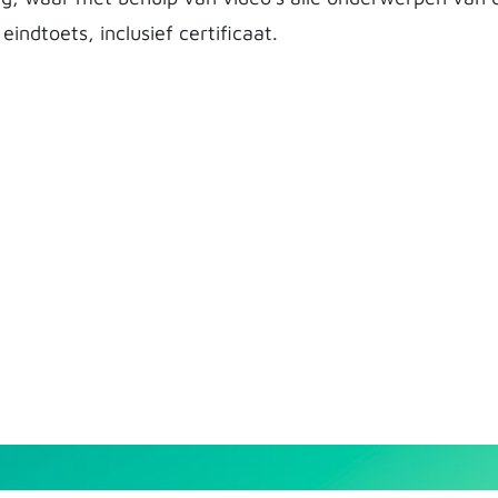
indtoets, inclusief certificaat.
E-mail: info@pr​
o-aqt.nl