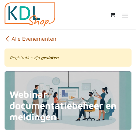
Overslaan naar inhoud
Alle Evenementen
Registraties zijn
gesloten
Webinar
documentatiebeheer en
meldingen