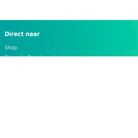
Direct naar
S​hop
Educatie Dashboard
Mijn account
Support
Pro-aQt
Bolbergseweg 12a
4854 NG Bavel