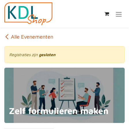
Overslaan naar inhoud
Alle Evenementen
Registraties zijn
gesloten
Zelf formulieren maken