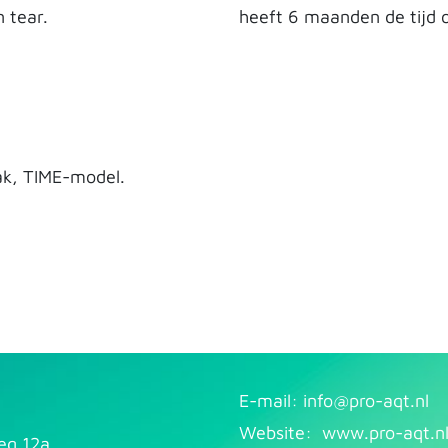
 tear.
heeft 6 maanden de tijd o
pak, TIME-model.
E-mail: info@pr​
o-aqt.nl
Website:
www.pro-aqt.n
eg 12a