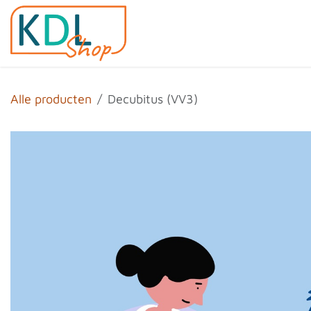
Overslaan naar inhoud
Home
Shop
Evenemen
Alle producten
Decubitus (VV3)