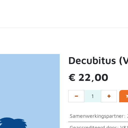
ten
Over de shop
Contact
Expertpartners
Decubitus (
€
22,00
Samenwerkingspartner
:
Geaccrediteerd door
:
V&