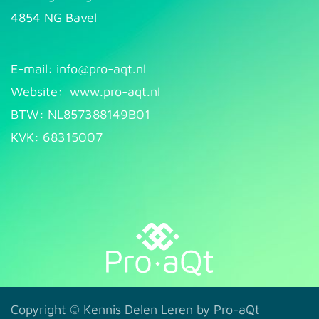
4854 NG Bavel
E-mail: info@pr​
o-aqt.nl
Website:
www.pro-aqt.nl
BTW: NL857388149B01
KVK: 68315007
Copyright ©
Kennis Delen Leren by Pro-aQt