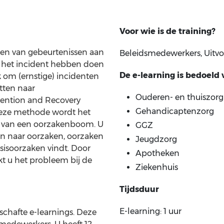
Voor wie is de training?
keten van gebeurtenissen aan
Beleidsmedewerkers, Uitv
k het incident hebben doen
De e-learning is bedoeld
om (ernstige) incidenten
tten naar
Ouderen- en thuiszorg
evention and Recovery
Gehandicaptenzorg
deze methode wordt het
rm van een oorzakenboom. U
GGZ
ten naar oorzaken, oorzaken
Jeugdzorg
asisoorzaken vindt. Door
Apotheken
kt u het probleem bij de
Ziekenhuis
Tijdsduur
E-learning: 1 uur
schafte e-learnings. Deze