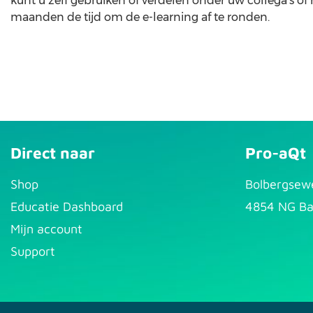
kunt u zelf gebruiken of verdelen onder uw collega's of
maanden de tijd om de e-learning af te ronden.
Direct naar
Pro-aQt
S​hop
Bolbergsew
Educatie Dashboard
4854 NG Ba
Mijn account
Support