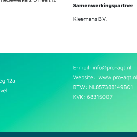
 medewerkers. U heeft 12
Samenwerkingspartner
Kleemans B.V.
E-mail: info@pr​
o-aqt.nl
Website:
www.pro-aqt.n
eg 12a
BTW: NL857388149B01
vel
KVK: 68315007