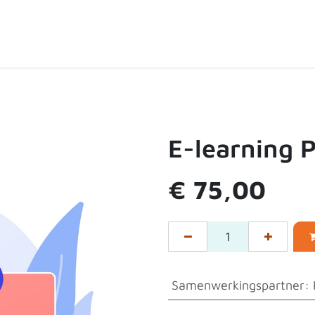
ten
Over de shop
Contact
Expertpartners
E-learning 
€
75,00
Samenwerkingspartner
: