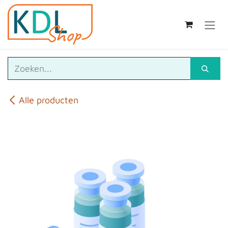
Overslaan naar inhoud
Alle producten