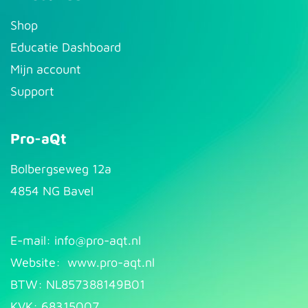
S​hop
Educatie Dashboard
Mijn account
Support
Pro-aQt
Bolbergseweg 12a
4854 NG Bavel
E-mail: info@pr​
o-aqt.nl
Website:
www.pro-aqt.nl
BTW: NL857388149B01
KVK: 68315007