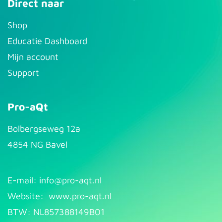
Direct naar
S​hop
Educatie Dashboard
Mijn account
Support
Pro-aQt
Bolbergseweg 12a
4854 NG Bavel
E-mail: info@pr​
o-aqt.nl
Website:
www.pro-aqt.nl
BTW: NL857388149B01