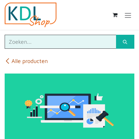
Overslaan naar inhoud
Alle producten