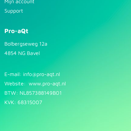
Mijn account
Support
Pro-aQt
Bolbergseweg 12a
4854 NG Bavel
E-mail: info@pr​
o-aqt.nl
Website:
www.pro-aqt.nl
BTW: NL857388149B01
KVK: 68315007