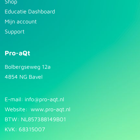
S​hop
Educatie Dashboard
Mijn account
Support
Pro-aQt
Bolbergseweg 12a
4854 NG Bavel
E-mail: info@pr​
o-aqt.nl
Website:
www.pro-aqt.nl
BTW: NL857388149B01
KVK: 68315007