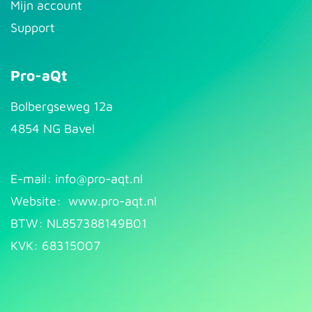
Mijn account
Support
Pro-aQt
Bolbergseweg 12a
4854 NG Bavel
E-mail: info@pr​
o-aqt.nl
Website:
www.pro-aqt.nl
BTW: NL857388149B01
KVK: 68315007