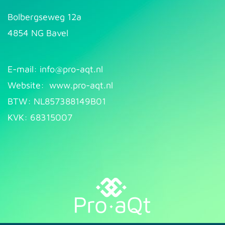
Bolbergseweg 12a
4854 NG Bavel
E-mail: info@pr​
o-aqt.nl
Website:
www.pro-aqt.nl
BTW: NL857388149B01
KVK: 68315007