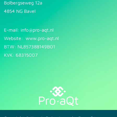
Bolbergseweg 12a
4854 NG Bavel
E-mail: info@pr​
o-aqt.nl
Website:
www.pro-aqt.nl
BTW: NL857388149B01
KVK: 68315007