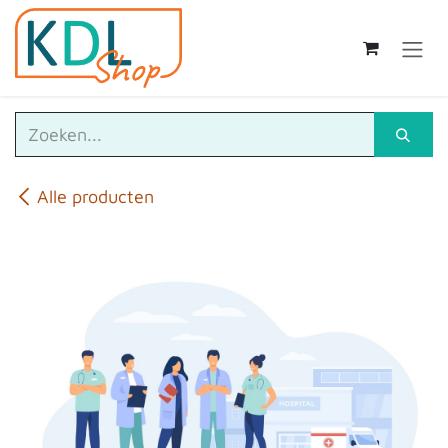
Overslaan naar inhoud
Alle producten