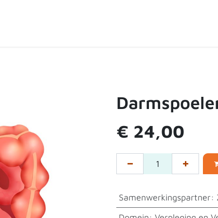
ten
Over de shop
Contact
Expertpartners
Darmspoele
€
24,00
Samenwerkingspartner
:
Domein
:
Verpleging en V