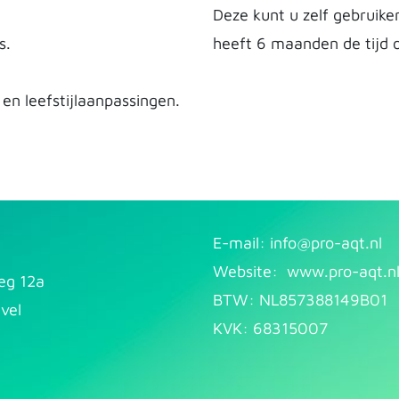
Deze kunt u zelf gebruike
s.
heeft 6 maanden de tijd o
en leefstijlaanpassingen.
E-mail: info@pr​
o-aqt.nl
Website:
www.pro-aqt.n
eg 12a
BTW: NL857388149B01
vel
KVK: 68315007