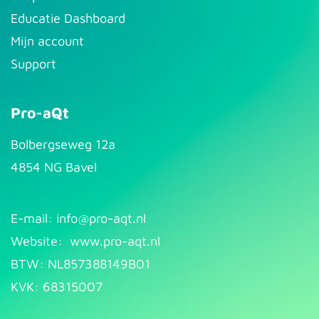
Educatie Dashboard
Mijn account
Support
Pro-aQt
Bolbergseweg 12a
4854 NG Bavel
E-mail: info@pr​
o-aqt.nl
Website:
www.pro-aqt.nl
BTW: NL857388149B01
KVK: 68315007