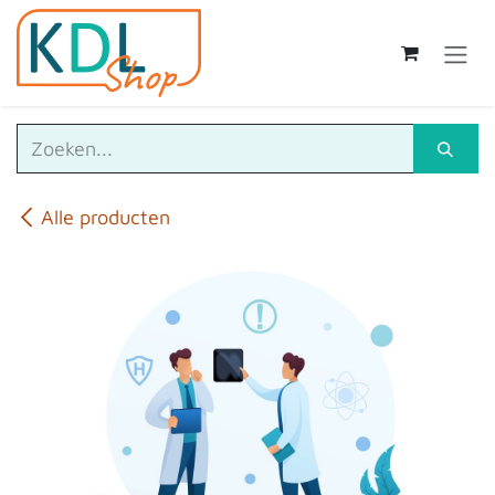
Overslaan naar inhoud
Alle producten