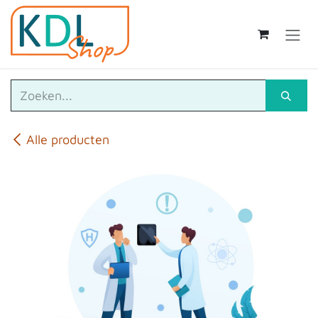
Overslaan naar inhoud
Alle producten