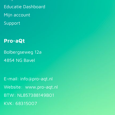
Educatie Dashboard
Mijn account
Support
Pro-aQt
Bolbergseweg 12a
4854 NG Bavel
E-mail: info@pr​
o-aqt.nl
Website:
www.pro-aqt.nl
BTW: NL857388149B01
KVK: 68315007