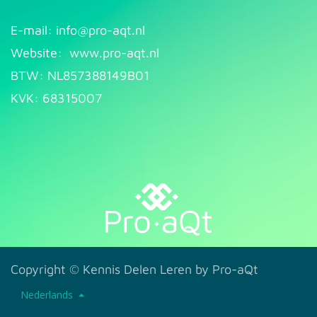
E-mail: info@pr​
o-aqt.nl
Website:
www.pro-aqt.nl
BTW: NL857388149B01
KVK: 68315007
Copyright ©
Kennis Delen Leren by Pro-aQt
Nederlands