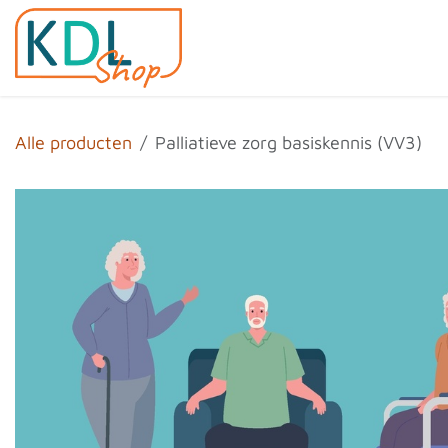
Overslaan naar inhoud
Home
Shop
Evenemen
Alle producten
Palliatieve zorg basiskennis (VV3)