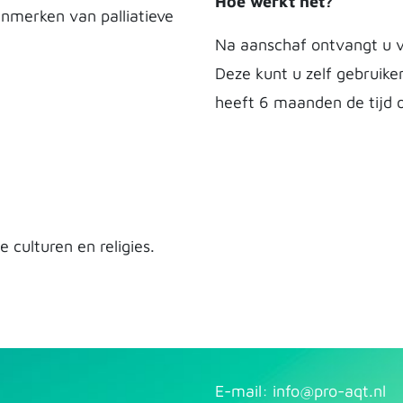
Hoe werkt het?
enmerken van palliatieve
Na aanschaf ontvangt u v
Deze kunt u zelf gebruike
heeft 6 maanden de tijd o
e culturen en religies.
E-mail: info@pr​
o-aqt.nl