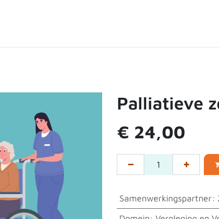
ten
Over de shop
Contact
Expertpartners
Palliatieve 
€
24,00
Samenwerkingspartner
:
Domein
:
Verpleging en V