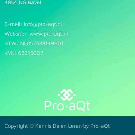
4854 NG Bavel
E-mail: info@pr​
o-aqt.nl
Website:
www.pro-aqt.nl
BTW: NL857388149B01
KVK: 68315007
Copyright ©
Kennis Delen Leren by Pro-aQt