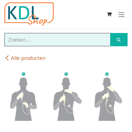
Overslaan naar inhoud
Alle producten