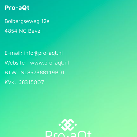
Pro-aQt
Bolbergseweg 12a
4854 NG Bavel
E-mail: info@pr​
o-aqt.nl
Website:
www.pro-aqt.nl
BTW: NL857388149B01
KVK: 68315007