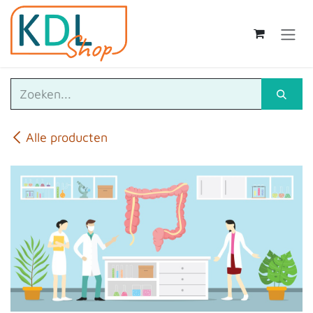
Overslaan naar inhoud
Alle producten