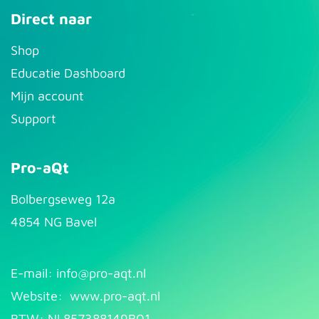
Direct naar
S​hop
Educatie Dashboard
Mijn account
Support
Pro-aQt
Bolbergseweg 12a
4854 NG Bavel
E-mail: info@pr​
o-aqt.nl
Website:
www.pro-aqt.nl
BTW: NL857388149B01