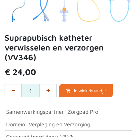
Suprapubisch katheter
verwisselen en verzorgen
(VV346)
€
24,00
In winkelmandje
Samenwerkingspartner
:
Zorgpad Pro
Domein
:
Verpleging en Verzorging
Geaccrediteerd door
:
V&VN