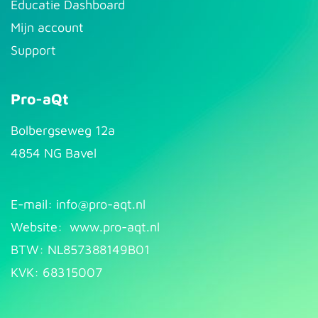
Educatie Dashboard
Mijn account
Support
Pro-aQt
Bolbergseweg 12a
4854 NG Bavel
E-mail: info@pr​
o-aqt.nl
Website:
www.pro-aqt.nl
BTW: NL857388149B01
KVK: 68315007