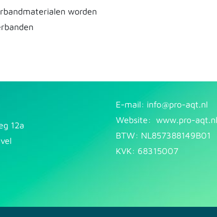
verbandmaterialen worden
verbanden
E-mail: info@pr​
o-aqt.nl
Website:
www.pro-aqt.n
eg 12a
BTW: NL857388149B01
vel
KVK: 68315007