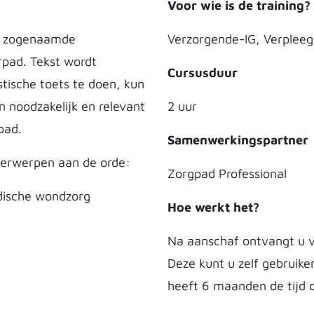
Voor wie is de training?
de zogenaamde
Verzorgende-IG, Verpleeg
rpad. Tekst wordt
Cursusduur
stische toets te doen, kun
n noodzakelijk en relevant
2 uur
rpad.
Samenwerkingspartner
derwerpen aan de orde:
Zorgpad Professional
dische wondzorg
Hoe werkt het?
Na aanschaf ontvangt u v
Deze kunt u zelf gebruike
heeft 6 maanden de tijd o