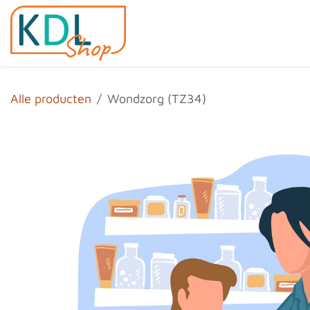
Overslaan naar inhoud
Home
Shop
Evenemen
Alle producten
Wondzorg (TZ34)