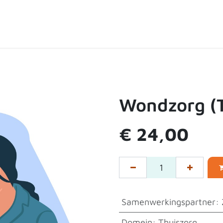
ten
Over de shop
Contact
Expertpartners
Wondzorg (
€
24,00
Samenwerkingspartner
:
Domein
:
Thuiszorg