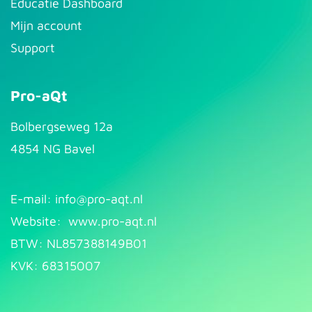
Educatie Dashboard
Mijn account
Support
Pro-aQt
Bolbergseweg 12a
4854 NG Bavel
E-mail: info@pr​
o-aqt.nl
Website:
www.pro-aqt.nl
BTW: NL857388149B01
KVK: 68315007