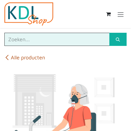
Overslaan naar inhoud
Alle producten