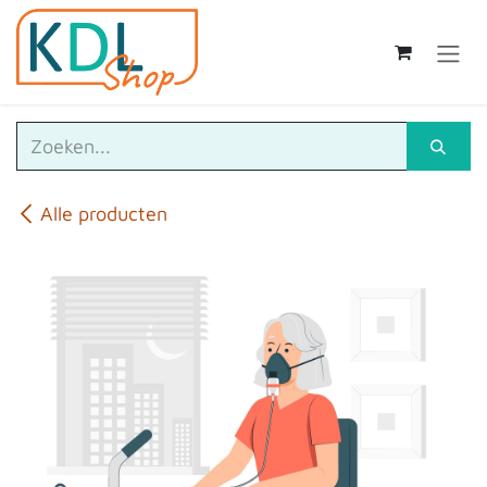
Overslaan naar inhoud
Alle producten