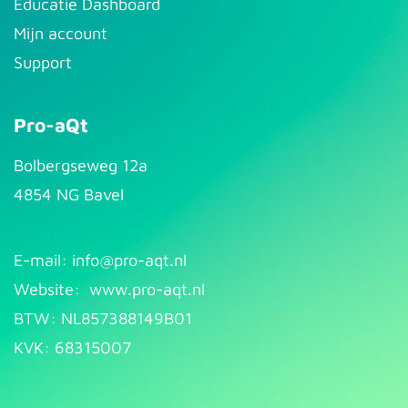
Educatie Dashboard
Mijn account
Support
Pro-aQt
Bolbergseweg 12a
4854 NG Bavel
E-mail: info@pr​
o-aqt.nl
Website:
www.pro-aqt.nl
BTW: NL857388149B01
KVK: 68315007