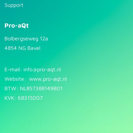
Support
Pro-aQt
Bolbergseweg 12a
4854 NG Bavel
E-mail: info@pr​
o-aqt.nl
Website:
www.pro-aqt.nl
BTW: NL857388149B01
KVK: 68315007