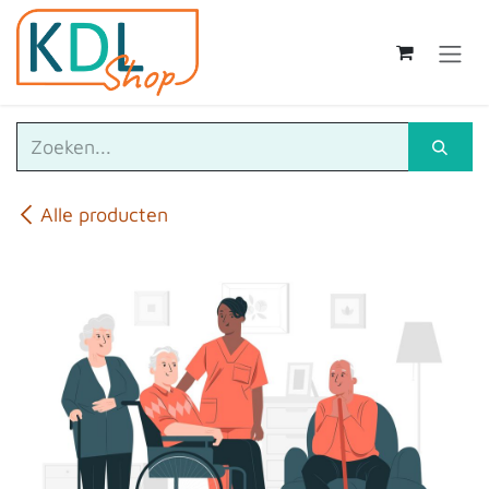
Overslaan naar inhoud
Alle producten