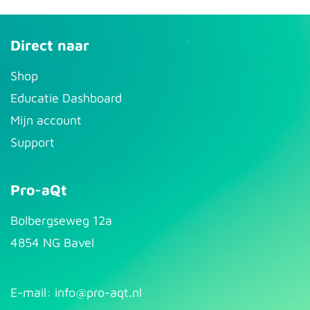
Direct naar
S​hop
Educatie Dashboard
Mijn account
Support
Pro-aQt
Bolbergseweg 12a
4854 NG Bavel
E-mail: info@pr​
o-aqt.nl