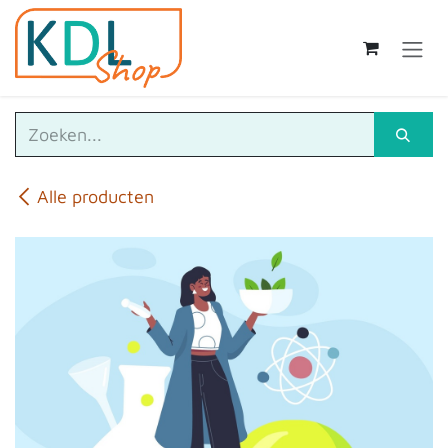
Overslaan naar inhoud
Alle producten