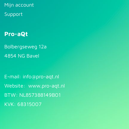
Mijn account
Support
Pro-aQt
Bolbergseweg 12a
4854 NG Bavel
E-mail: info@pr​
o-aqt.nl
Website:
www.pro-aqt.nl
BTW: NL857388149B01
KVK: 68315007