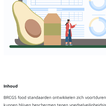
Inhoud
BRCGS food standaarden ontwikkelen zich voortdure
kunnen blijven beschermen tegen voedselveiligheidsi