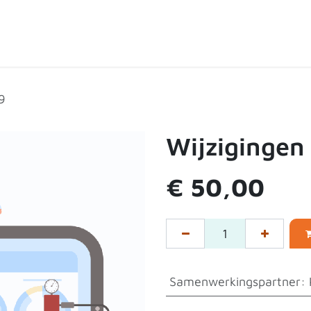
ten
Over de shop
Contact
Expertpartners
9
Wijzigingen
€
50,00
Samenwerkingspartner
: