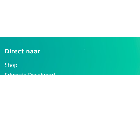
Direct naar
S​hop
Educatie Dashboard
Mijn account
Support
Pro-aQt
Bolbergseweg 12/a