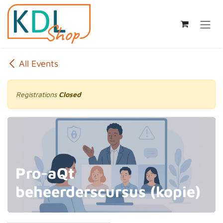
Skip to Content
All Events
Registrations
Closed
Pro-aQt
beheerderscursus (kopie)