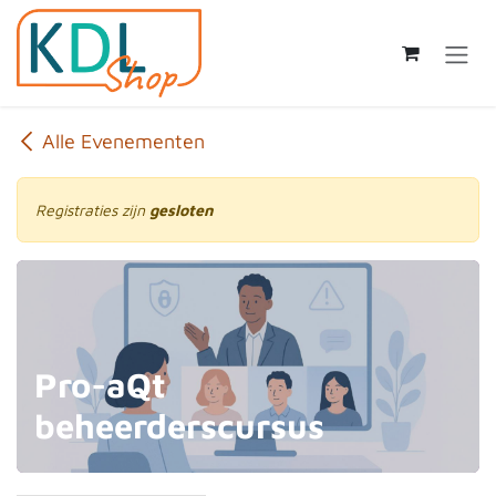
Overslaan naar inhoud
Alle Evenementen
Registraties zijn
gesloten
Pro-aQt
beheerderscursus