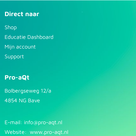
Direct naar
S​hop
Educatie Dashboard
Mijn account
Support
Pro-aQt
Bolbergseweg 12/a
4854 NG Bave
E-mail: info@pr​
o-aqt.nl
Website:
www.pro-aqt.nl