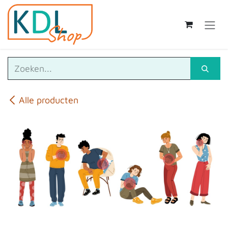
Overslaan naar inhoud
Alle producten