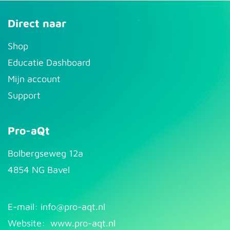
Direct naar
S​hop
Educatie Dashboard
Mijn account
Support
Pro-aQt
Bolbergseweg 12a
4854 NG Bavel
E-mail: info@pr​
o-aqt.nl
Website:
www.pro-aqt.nl