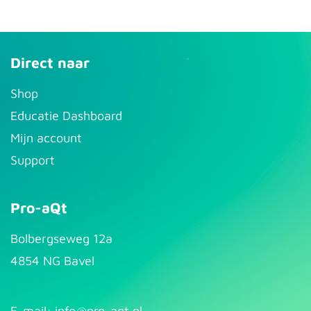
Direct naar
S​hop
Educatie Dashboard
Mijn account
Support
Pro-aQt
Bolbergseweg 12a
4854 NG Bavel
E-mail: info@pr​
o-aqt.nl