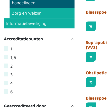
handelingen
Blaasspoe
Zorg en welzijn
Informatiebeveiliging
Accreditatiepunten
Suprapubi
(VV3)
1
1,5
2
Obstipati
3
4
6
Blaasspoe
Geaccrediteerd door