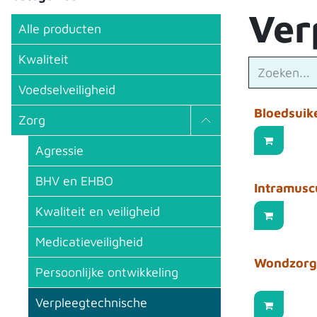
Ver
Alle producten
Kwaliteit
Voedselveiligheid
Bloedsuik
Zorg
Agressie
BHV en EHBO
Intramuscu
Kwaliteit en veiligheid
Medicatieveiligheid
Wondzorg
Persoonlijke ontwikkeling
Verpleegtechnische