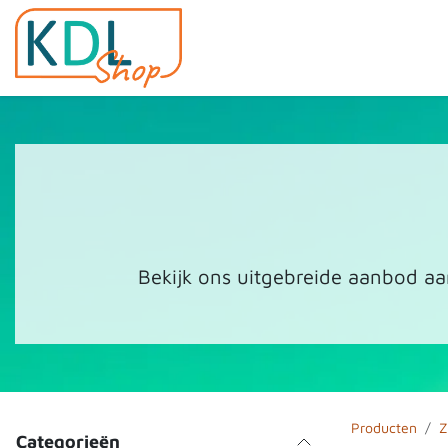
Overslaan naar inhoud
Home
Shop
Evenemen
Bekijk ons uitgebreide aanbod aa
Producten
Z
Categorieën