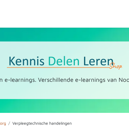
ten
Over de shop
Contact
Expertpartners
n e-learnings. Verschillende e-learnings van Noo
org
Verpleegtechnische handelingen