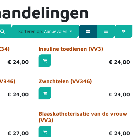
handelingen
Sorteren op:
Aanbevolen
Z34)
Insuline toedienen (VV3)
€
24,00
€
24,00
VV346)
Zwachtelen (VV346)
€
24,00
€
24,00
Blaaskatheterisatie van de vrouw
(VV3)
€
27,00
€
24,00