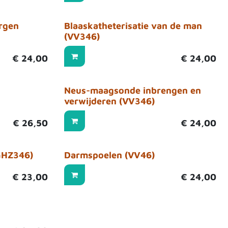
rgen
Blaaskatheterisatie van de man
(VV346)
€
24,00
€
24,00
Neus-maagsonde inbrengen en
verwijderen (VV346)
€
26,50
€
24,00
(GHZ346)
Darmspoelen (VV46)
€
23,00
€
24,00