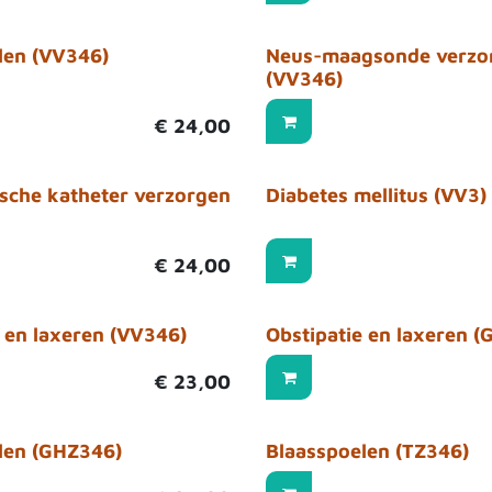
len (VV346)
Neus-maagsonde verzo
(VV346)
€
24,00
sche katheter verzorgen
Diabetes mellitus (VV3)
€
24,00
e en laxeren (VV346)
Obstipatie en laxeren 
€
23,00
len (GHZ346)
Blaasspoelen (TZ346)