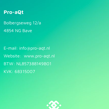
Pro-aQt
Bolbergseweg 12/a
4854 NG Bave
E-mail: info@pr​
o-aqt.nl
Website:
www.pro-aqt.nl
BTW: NL857388149B01
KVK: 68315007