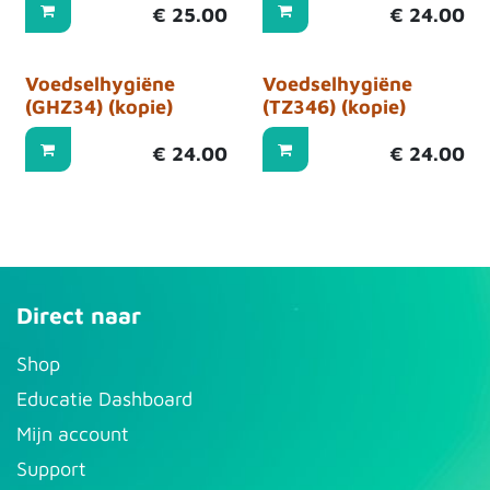
€
25.00
€
24.00
Voedselhygiëne
Voedselhygiëne
(GHZ34) (kopie)
(TZ346) (kopie)
€
24.00
€
24.00
Direct naar
S​hop
Educatie Dashboard
Mijn account
Support