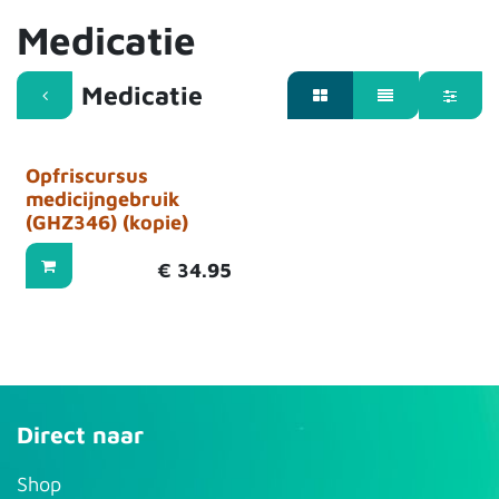
Medicatie
Medicatie
Opfriscursus
medicijngebruik
(GHZ346) (kopie)
€
34.95
Direct naar
S​hop