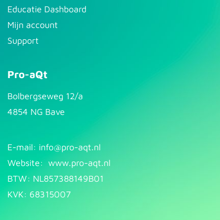
Educatie Dashboard
Mijn account
Support
Pro-aQt
Bolbergseweg 12/a
4854 NG Bave
E-mail: info@pr​
o-aqt.nl
Website:
www.pro-aqt.nl
BTW: NL857388149B01
KVK: 68315007