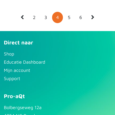
2
3
4
5
6
Direct naar
S​hop
Educatie Dashboard
Mijn account
Support
Pro-aQt
Bolbergseweg 12a