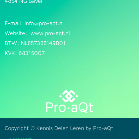
4854 NG Bavel
E-mail: info@pr​
o-aqt.nl
Website:
www.pro-aqt.nl
BTW: NL857388149B01
KVK: 68315007
Copyright ©
Kennis Delen Leren by Pro-aQt