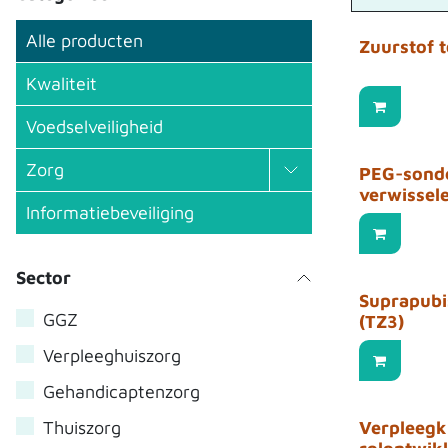
Alle producten
Zuurstof 
Kwaliteit
Voedselveiligheid
Zorg
PEG-sonde
verwissel
Informatiebeveiliging
Sector
Suprapubi
GGZ
(TZ3)
Verpleeghuiszorg
Gehandicaptenzorg
Thuiszorg
Verpleegk