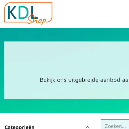
Overslaan naar inhoud
Home
Shop
Evenemen
Bekijk ons uitgebreide aanbod aa
Categorieën