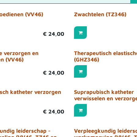
toedienen (VV46)
Zwachtelen (TZ346)
€
24,00
 verzorgen en
Therapeutisch elastisc
en (VV46)
(GHZ346)
€
24,00
sch katheter verzorgen
Suprapubisch katheter
verwisselen en verzorg
€
24,00
undig leiderschap -
Verpleegkundig leiders