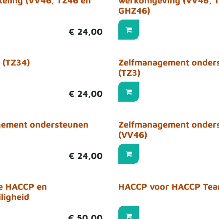
keling (VV46, TZ46 en
werkomgeving (VV46, 
GHZ46)
€
24,00
 (TZ34)
Zelfmanagement onder
(TZ3)
€
24,00
gement ondersteunen
Zelfmanagement onder
(VV46)
€
24,00
ie HACCP en
HACCP voor HACCP Te
ligheid
€
50,00