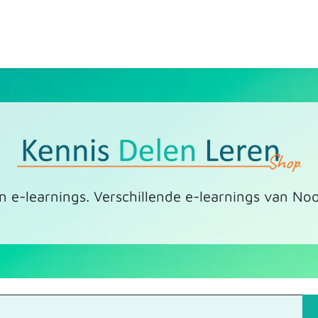
ten
Over de shop
Contact
Expertpartners
n e-learnings. Verschillende e-learnings van Noo