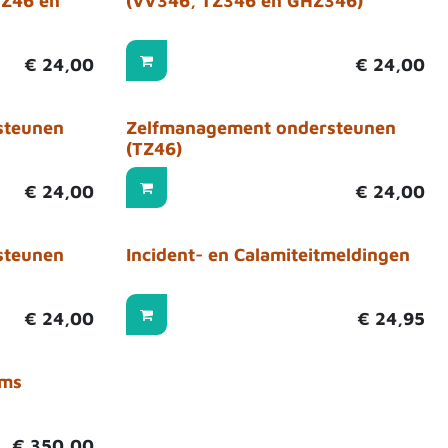
TZ46 en
(VV346, TZ346 en GHZ346)
€
24,00
€
24,00
steunen
Zelfmanagement ondersteunen
(TZ46)
€
24,00
€
24,00
steunen
Incident- en Calamiteitmeldingen
€
24,00
€
24,95
ams
€
350,00