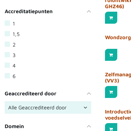
rolontwik
GHZ46)
Accreditatiepunten
1
1,5
Wondzorg
2
3
4
Zelfmana
6
(VV3)
Geaccrediteerd door
Introduct
voedselvei
Domein