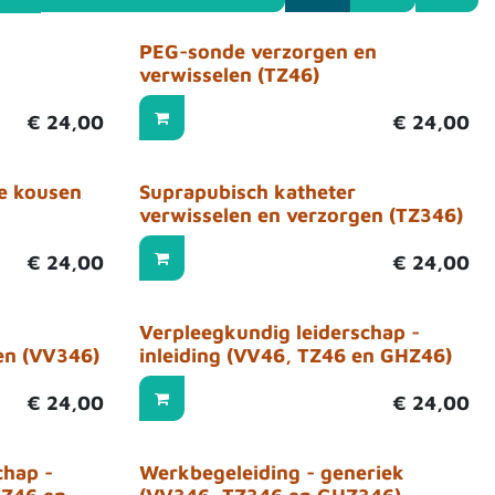
PEG-sonde verzorgen en
verwisselen (TZ46)
€
24,00
€
24,00
he kousen
Suprapubisch katheter
verwisselen en verzorgen (TZ346)
€
24,00
€
24,00
Verpleegkundig leiderschap -
en (VV346)
inleiding (VV46, TZ46 en GHZ46)
€
24,00
€
24,00
chap -
Werkbegeleiding - generiek